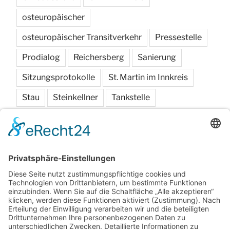
osteuropäischer
osteuropäischer Transitverkehr
Pressestelle
Prodialog
Reichersberg
Sanierung
Sitzungsprotokolle
St. Martin im Innkreis
Stau
Steinkellner
Tankstelle
Transitverkehr
Traxlham
Vereine
Verhandlungsschriften
Verkehr
Verkehrszählung
Wirtschaftspark