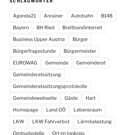
SCHLAGWÖRTER
Agenda21
Anrainer
Autobahn
B148
Bayern
BH Ried
Breitbandinternet
Business Upper Austria
Bürger
Bürgerfragestunde
Bürgermeister
EUROWAG
Gemeinde
Gemeinderat
Gemeinderatssitzung
Gemeinderatssitzungsprotokolle
Gemeindewebseite
Gäste
Hart
Homepage
Land OÖ
Lebensraum
LKW
LKW Fahrverbot
Lärmbelastung
Ombudsstelle
Ort im Innkreis