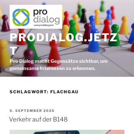
Zum
Inhalt
springen
PRODIALOG.JETZ
T
Pro Dialog macht Gegensätze sichtbar, um
gemeinsame Interessen zu erkennen.
SCHLAGWORT:
FLACHGAU
VERÖFFENTLICHT
5. SEPTEMBER 2025
AM
Verkehr auf der B148