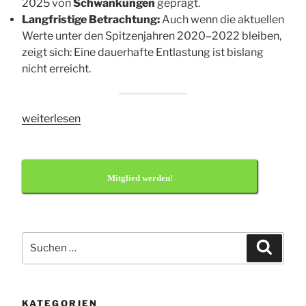
2025 von
Schwankungen
geprägt.
Langfristige Betrachtung:
Auch wenn die aktuellen
Werte unter den Spitzenjahren 2020–2022 bleiben,
zeigt sich: Eine dauerhafte Entlastung ist bislang
nicht erreicht.
„Verkehr
weiterlesen
auf
der
B148“
Mitglied werden!
Suchen
Suchen
nach:
KATEGORIEN