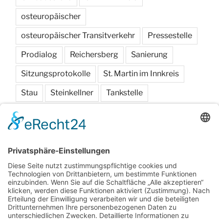
osteuropäischer
osteuropäischer Transitverkehr
Pressestelle
Prodialog
Reichersberg
Sanierung
Sitzungsprotokolle
St. Martin im Innkreis
Stau
Steinkellner
Tankstelle
Transitverkehr
Traxlham
Vereine
Verhandlungsschriften
Verkehr
Verkehrszählung
Wirtschaftspark