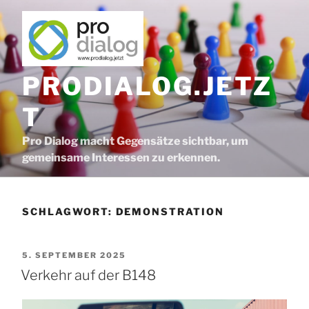
Zum
Inhalt
springen
PRODIALOG.JETZ
T
Pro Dialog macht Gegensätze sichtbar, um
gemeinsame Interessen zu erkennen.
SCHLAGWORT:
DEMONSTRATION
VERÖFFENTLICHT
5. SEPTEMBER 2025
AM
Verkehr auf der B148