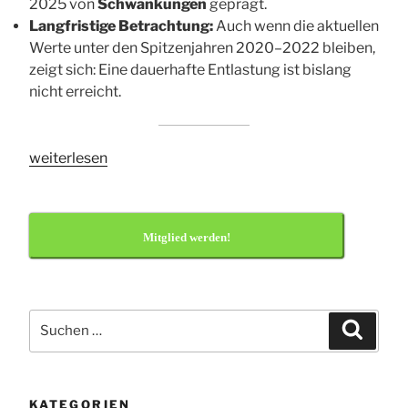
2025 von
Schwankungen
geprägt.
Langfristige Betrachtung:
Auch wenn die aktuellen
Werte unter den Spitzenjahren 2020–2022 bleiben,
zeigt sich: Eine dauerhafte Entlastung ist bislang
nicht erreicht.
„Verkehr
weiterlesen
auf
der
B148“
Mitglied werden!
Suchen
Suchen
nach:
KATEGORIEN