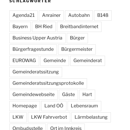
SCHLAGWÖRTER
Agenda21
Anrainer
Autobahn
B148
Bayern
BH Ried
Breitbandinternet
Business Upper Austria
Bürger
Bürgerfragestunde
Bürgermeister
EUROWAG
Gemeinde
Gemeinderat
Gemeinderatssitzung
Gemeinderatssitzungsprotokolle
Gemeindewebseite
Gäste
Hart
Homepage
Land OÖ
Lebensraum
LKW
LKW Fahrverbot
Lärmbelastung
Ombudsstelle
Ort im Innkreis